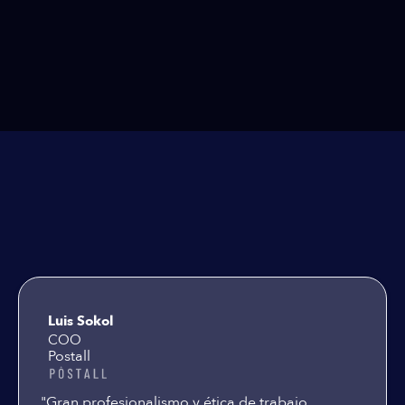
Testimoniales
Luis Sokol
COO
Postall
"Gran profesionalismo y ética de trabajo