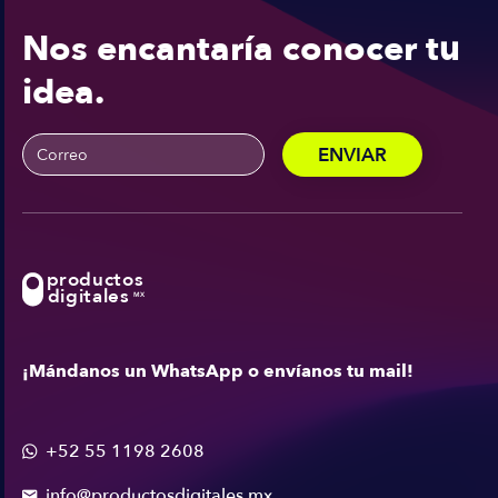
Nos encantaría conocer tu
idea.
productos
digitales
MX
¡Mándanos un WhatsApp o envíanos tu mail!
+52 55 1198 2608

info@productosdigitales.mx
