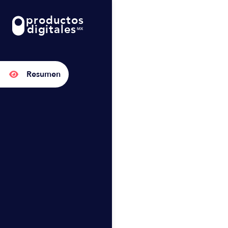
productos
digitales
MX
Resumen
