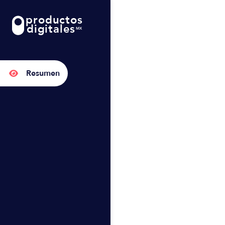
productos
digitales
MX
Resumen
